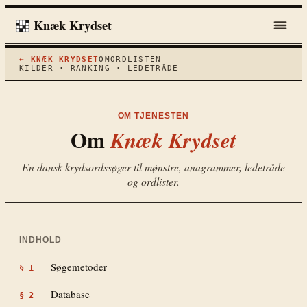
Knæk Krydset
← KNÆK KRYDSET
OM
ORDLISTEN
KILDER · RANKING · LEDETRÅDE
OM TJENESTEN
Om
Knæk Krydset
En dansk krydsordssøger til mønstre, anagrammer, ledetråde
og ordlister.
INDHOLD
Søgemetoder
§
1
Database
§
2