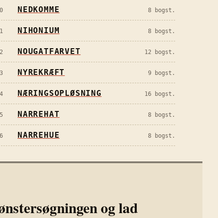
NEDKOMME
0
8
bogst.
NIHONIUM
1
8
bogst.
NOUGATFARVET
2
12
bogst.
NYREKRÆFT
3
9
bogst.
NÆRINGSOPLØSNING
4
16
bogst.
NARREHAT
5
8
bogst.
NARREHUE
6
8
bogst.
ønstersøgningen og lad