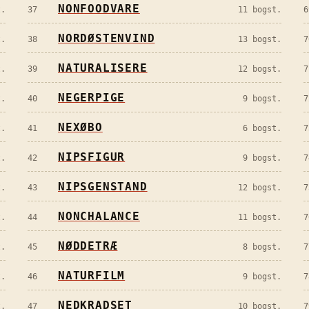
NONFOODVARE
.
37
11
bogst.
6
NORDØSTENVIND
.
38
13
bogst.
7
NATURALISERE
.
39
12
bogst.
7
NEGERPIGE
.
40
9
bogst.
7
NEXØBO
.
41
6
bogst.
7
NIPSFIGUR
.
42
9
bogst.
7
NIPSGENSTAND
.
43
12
bogst.
7
NONCHALANCE
.
44
11
bogst.
7
NØDDETRÆ
.
45
8
bogst.
7
NATURFILM
.
46
9
bogst.
7
NEDKRADSET
.
47
10
bogst.
7