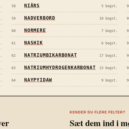
NIÅRS
.
58
5
bogst.
9
NADVERBORD
.
59
10
bogst.
9
NORMERE
.
60
7
bogst.
9
NASHIK
.
61
6
bogst.
9
NATRIUMBIKARBONAT
.
62
17
bogst.
9
NATRIUMHYDROGENKARBONAT
.
63
23
bogst.
9
NAYPYIDAW
.
64
9
bogst.
9
KENDER DU FLERE FELTER?
ver
Sæt dem ind i m