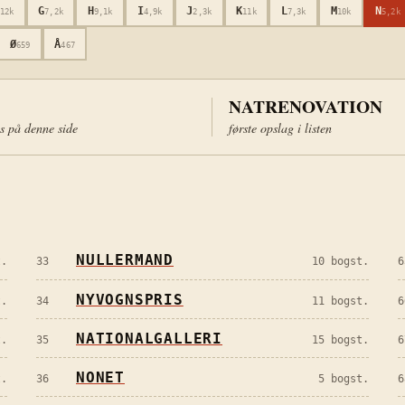
G
H
I
J
K
L
M
N
12k
7,2k
9,1k
4,9k
2,3k
11k
7,3k
10k
5,2k
Ø
Å
659
467
NATRENOVATION
es på denne side
første opslag i listen
NULLERMAND
.
33
10
bogst.
6
NYVOGNSPRIS
.
34
11
bogst.
6
NATIONALGALLERI
.
35
15
bogst.
6
NONET
.
36
5
bogst.
6