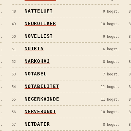
NATTELUFT
.
48
9
bogst.
8
NEUROTIKER
.
49
10
bogst.
8
NOVELLIST
.
50
9
bogst.
8
NUTRIA
.
51
6
bogst.
8
NARKOHAJ
.
52
8
bogst.
8
NOTABEL
.
53
7
bogst.
8
NOTABILITET
.
54
11
bogst.
8
NEGERKVINDE
.
55
11
bogst.
8
NERVEBUNDT
.
56
10
bogst.
8
NETDATER
.
57
8
bogst.
8