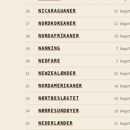
NICARAGUANER
16
12
bogst
NORDKOREANER
17
12
bogst
NORDAFRIKANER
18
13
bogst
NANNING
19
7
bogst
NEDFARE
20
7
bogst
NEWZEALÆNDER
21
12
bogst
NORDAMERIKANER
22
14
bogst
NÆRTBESLÆGTET
23
13
bogst
NØRRESUNDBYER
24
13
bogst
NEDERLÆNDER
25
11
bogst