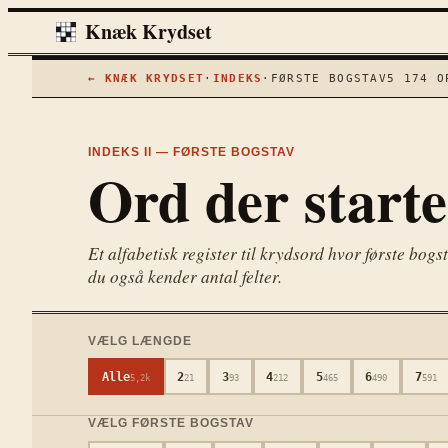
Knæk Krydset
← KNÆK KRYDSET
·
INDEKS
·
FØRSTE BOGSTAV
5 174
OP
INDEKS II — FØRSTE BOGSTAV
Ord der start
Et alfabetisk register til krydsord hvor første bo
du også kender antal felter.
VÆLG LÆNGDE
Alle
2
3
4
5
6
7
5,2k
21
93
212
465
490
591
VÆLG FØRSTE BOGSTAV