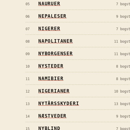
NAURUER
05
7
bogst
NEPALESER
06
9
bogst
NIGERER
07
7
bogst
NAPOLITANER
08
11
bogst
NYBORGENSER
09
11
bogst
NYSTEDER
10
8
bogst
NAMIBIER
11
8
bogst
NIGERIANER
12
10
bogst
NYTÅRSSKYDERI
13
13
bogst
NÆSTVEDER
14
9
bogst
NYBLIND
15
7
bogst