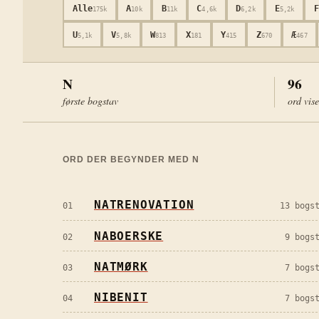
Alle
A
B
C
D
E
F
175k
10k
11k
4,6k
6,2k
5,2k
U
V
W
X
Y
Z
Æ
5,1k
5,8k
813
181
415
670
467
N
96
første bogstav
ord vis
ORD DER BEGYNDER MED
N
NATRENOVATION
01
13
bogst
NABOERSKE
02
9
bogst
NATMØRK
03
7
bogst
NIBENIT
04
7
bogst