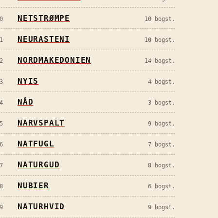
NETSTRØMPE
0
10
bogst.
NEURASTENI
1
10
bogst.
NORDMAKEDONIEN
2
14
bogst.
NYIS
3
4
bogst.
NÅD
4
3
bogst.
NARVSPALT
5
9
bogst.
NATFUGL
6
7
bogst.
NATURGUD
7
8
bogst.
NUBIER
8
6
bogst.
NATURHVID
9
9
bogst.