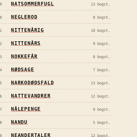
NATSOMMERFUGL
9
13
bogst.
NEGLEROD
0
8
bogst.
NITTENÅRIG
1
10
bogst.
NITTENÅRS
2
9
bogst.
NOKKEFÅR
3
8
bogst.
NØDSAGE
4
7
bogst.
NARKODØDSFALD
5
13
bogst.
NATTEVANDRER
6
12
bogst.
NÅLEPENGE
7
9
bogst.
NANDU
8
5
bogst.
NEANDERTALER
9
12
bogst.