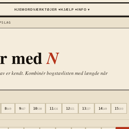
HJEM
ORD
VÆRKTØJER ▾
HJÆLP ▾
INFO ▾
SLAG
er med
N
gstav er kendt. Kombinér bogstavlisten med længde når
8
9
10
11
12
13
14
15
649
667
530
416
321
227
149
103