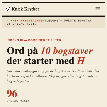
Knæk Krydset
← KNÆK KRYDSET
INDEKS
LÆNGDE + FØRSTE BOGSTAV
96
OPSLAG VISES
INDEKS III — KOMBINERET FILTER
Ord på
10
bogstaver
der starter med
H
Når både ordlængden og første bogstav er kendt, er dette den
hurtigste vej ind i ordlisten. Skift længde eller bogstav uden at
begynde forfra.
96
OPSLAG VISES