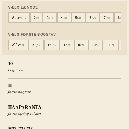
VÆLG LÆNGDE
Alle
2
3
4
5
6
7
8
9,1k
19
111
238
640
779
993
1,2k
VÆLG FØRSTE BOGSTAV
Alle
A
B
C
D
E
F
G
19k
1,1k
1,3k
521
678
494
1,5k
825
10
bogstaver
H
første bogstav
HAAPARANTA
første opslag i listen
H?????????