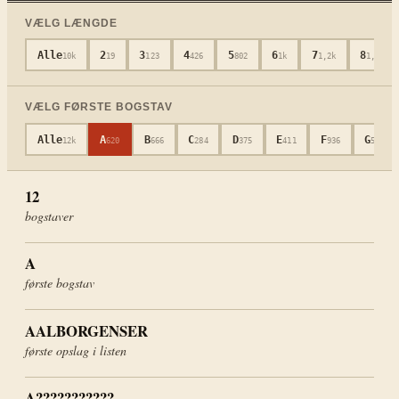
VÆLG LÆNGDE
Alle
2
3
4
5
6
7
8
10k
19
123
426
802
1k
1,2k
1,3k
VÆLG FØRSTE BOGSTAV
Alle
A
B
C
D
E
F
G
12k
620
666
284
375
411
936
513
12
bogstaver
A
første bogstav
AALBORGENSER
første opslag i listen
A???????????