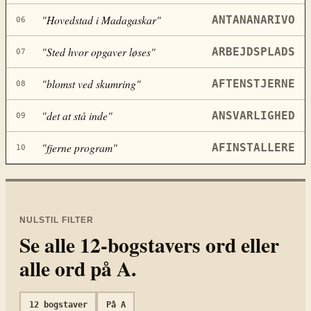
"
Hovedstad i Madagaskar
"
ANTANANARIVO
06
"
Sted hvor opgaver løses
"
ARBEJDSPLADS
07
"
blomst ved skumring
"
AFTENSTJERNE
08
"
det at stå inde
"
ANSVARLIGHED
09
"
fjerne program
"
AFINSTALLERE
10
NULSTIL FILTER
Se alle
12
-bogstavers ord eller
alle ord på
A
.
12
bogstaver
På
A