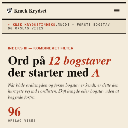
Knæk Krydset
← KNÆK KRYDSET
INDEKS
LÆNGDE + FØRSTE BOGSTAV
96
OPSLAG VISES
INDEKS III — KOMBINERET FILTER
Ord på
12
bogstaver
der starter med
A
Når både ordlængden og første bogstav er kendt, er dette den
hurtigste vej ind i ordlisten. Skift længde eller bogstav uden at
begynde forfra.
96
OPSLAG VISES