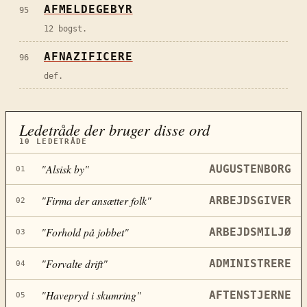
AFMELDEGEBYR
95
12 bogst.
AFNAZIFICERE
96
def.
Ledetråde der bruger disse ord
10
LEDETRÅDE
"
Alsisk by
"
AUGUSTENBORG
01
"
Firma der ansætter folk
"
ARBEJDSGIVER
02
"
Forhold på jobbet
"
ARBEJDSMILJØ
03
"
Forvalte drift
"
ADMINISTRERE
04
"
Havepryd i skumring
"
AFTENSTJERNE
05