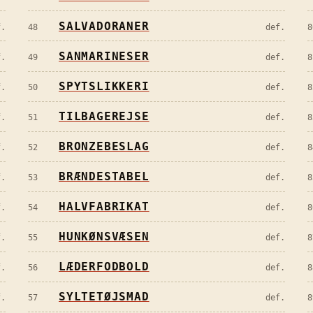
SALVADORANER
f.
48
def.
8
SANMARINESER
f.
49
def.
8
SPYTSLIKKERI
f.
50
def.
8
TILBAGEREJSE
f.
51
def.
8
BRONZEBESLAG
f.
52
def.
8
BRÆNDESTABEL
f.
53
def.
8
HALVFABRIKAT
f.
54
def.
8
HUNKØNSVÆSEN
f.
55
def.
8
LÆDERFODBOLD
f.
56
def.
8
SYLTETØJSMAD
f.
57
def.
8