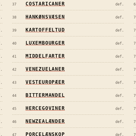
COSTARICANER
f.
37
def.
6
HANKØNSVÆSEN
f.
38
def.
7
KARTOFFELTUD
f.
39
def.
7
LUXEMBOURGER
f.
40
def.
7
MIDDELFARTER
f.
41
def.
7
VENEZUELANER
f.
42
def.
7
VESTEUROPÆER
f.
43
def.
7
BITTERMANDEL
f.
44
def.
7
HERCEGOVINER
f.
45
def.
7
NEWZEALÆNDER
f.
46
def.
7
PORCELÆNSKOP
f.
47
def.
7