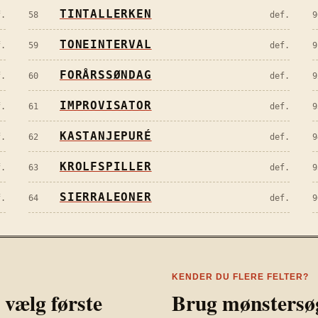
TINTALLERKEN
f.
58
def.
9
TONEINTERVAL
f.
59
def.
9
FORÅRSSØNDAG
f.
60
def.
9
IMPROVISATOR
f.
61
def.
9
KASTANJEPURÉ
f.
62
def.
9
KROLFSPILLER
f.
63
def.
9
SIERRALEONER
f.
64
def.
9
KENDER DU FLERE FELTER?
 vælg første
Brug mønstersøg