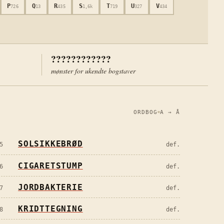
P
Q
R
S
T
U
V
726
13
435
1,6k
719
327
434
????????????
mønster for ukendte bogstaver
ORDBOG
A → Å
SOLSIKKEBRØD
5
def.
CIGARETSTUMP
6
def.
JORDBAKTERIE
7
def.
KRIDTTEGNING
8
def.