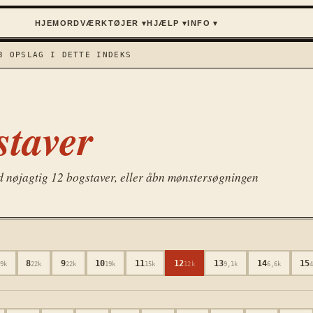
HJEM
ORD
VÆRKTØJER ▾
HJÆLP ▾
INFO ▾
3
OPSLAG I DETTE INDEKS
taver
ed nøjagtig
12
bogstaver, eller åbn mønstersøgningen
8
9
10
11
12
13
14
15
9k
22k
22k
19k
15k
12k
9,1k
6,6k