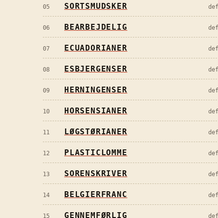
SORTSMUDSKER
05
de
BEARBEJDELIG
06
de
ECUADORIANER
07
de
ESBJERGENSER
08
de
HERNINGENSER
09
de
HORSENSIANER
10
de
LØGSTØRIANER
11
de
PLASTICLOMME
12
de
SORENSKRIVER
13
de
BELGIERFRANC
14
de
GENNEMFØRLIG
15
de