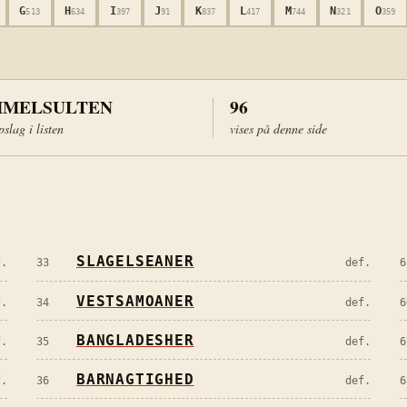
G
H
I
J
K
L
M
N
O
513
634
397
91
837
417
744
321
359
MELSULTEN
96
pslag i listen
vises på denne side
SLAGELSEANER
f.
33
def.
6
VESTSAMOANER
f.
34
def.
6
BANGLADESHER
f.
35
def.
6
BARNAGTIGHED
f.
36
def.
6