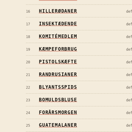
HILLERØDANER
16
de
INSEKTÆDENDE
17
de
KOMITÉMEDLEM
18
de
KÆMPEFORBRUG
19
de
PISTOLSKÆFTE
20
de
RANDRUSIANER
21
de
BLYANTSSPIDS
22
de
BOMULDSBLUSE
23
de
FORÅRSMORGEN
24
de
GUATEMALANER
25
de