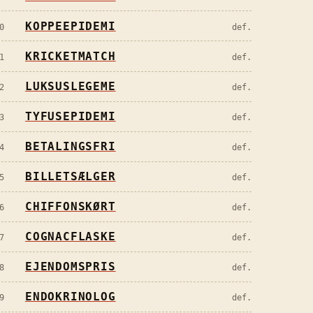
KOPPEEPIDEMI
0
def.
KRICKETMATCH
1
def.
LUKSUSLEGEME
2
def.
TYFUSEPIDEMI
3
def.
BETALINGSFRI
4
def.
BILLETSÆLGER
5
def.
CHIFFONSKØRT
6
def.
COGNACFLASKE
7
def.
EJENDOMSPRIS
8
def.
ENDOKRINOLOG
9
def.