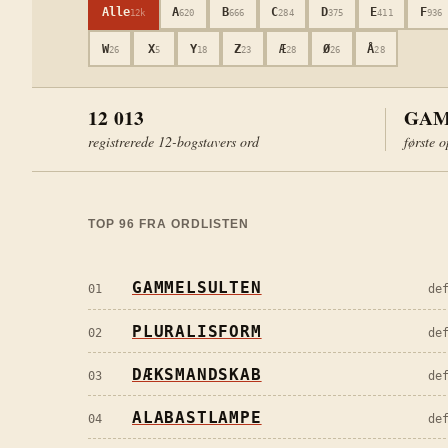
Alle
A
B
C
D
E
F
12k
620
666
284
375
411
936
W
X
Y
Z
Æ
Ø
Å
26
5
18
23
28
26
28
12 013
GAM
registrerede
12
-bogstavers ord
første o
TOP
96
FRA ORDLISTEN
GAMMELSULTEN
01
de
PLURALISFORM
02
de
DÆKSMANDSKAB
03
de
ALABASTLAMPE
04
de