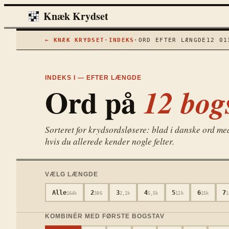
Knæk Krydset
← KNÆK KRYDSET
·
INDEKS
·
ORD EFTER LÆNGDE
12 01
INDEKS I — EFTER LÆNGDE
Ord på
12
bogs
Sorteret for krydsordsløsere: blad i danske ord m
hvis du allerede kender nogle felter.
VÆLG LÆNGDE
Alle
2
3
4
5
6
7
164k
386
2,1k
5,5k
12k
15k
1
KOMBINÉR MED FØRSTE BOGSTAV