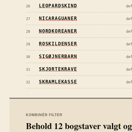
LEOPARDSKIND
26
de
NICARAGUANER
27
de
NORDKOREANER
28
de
ROSKILDENSER
29
de
SIGØJNERBARN
30
de
SKJORTEKRAVE
31
de
SKRAMLEKASSE
32
de
KOMBINÉR FILTER
Behold
12
bogstaver valgt og