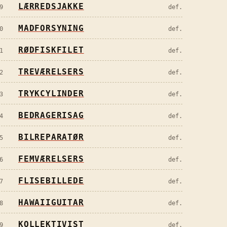
LÆRREDSJAKKE
9
def.
MADFORSYNING
0
def.
RØDFISKFILET
1
def.
TREVÆRELSERS
2
def.
TRYKCYLINDER
3
def.
BEDRAGERISAG
4
def.
BILREPARATØR
5
def.
FEMVÆRELSERS
6
def.
FLISEBILLEDE
7
def.
HAWAIIGUITAR
8
def.
KOLLEKTIVIST
9
def.