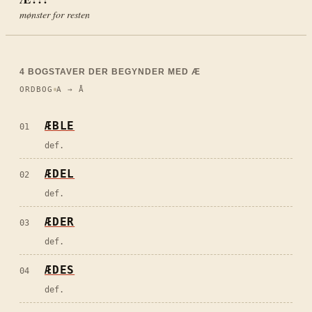
mønster for resten
4
BOGSTAVER DER BEGYNDER MED
Æ
ORDBOG
A → Å
ÆBLE
01
def.
ÆDEL
02
def.
ÆDER
03
def.
ÆDES
04
def.