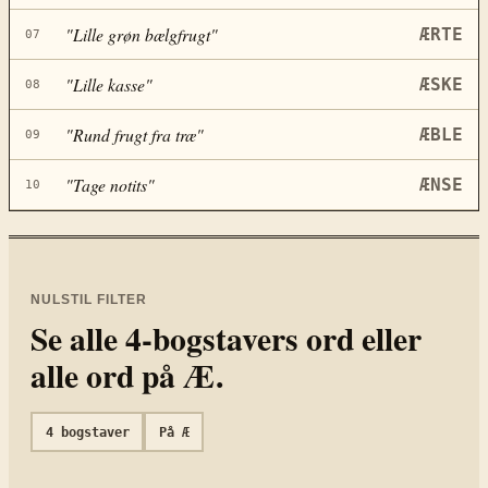
"
Lille grøn bælgfrugt
"
ÆRTE
07
"
Lille kasse
"
ÆSKE
08
"
Rund frugt fra træ
"
ÆBLE
09
"
Tage notits
"
ÆNSE
10
NULSTIL FILTER
Se alle
4
-bogstavers ord eller
alle ord på
Æ
.
4
bogstaver
På
Æ