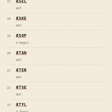
ÆSEL
17
def.
ÆSKE
18
def.
ÆSOP
19
4 bogst.
ÆTAN
20
def.
ÆTER
21
def.
ÆTSE
22
def.
ÆTYL
23
4 bogst.