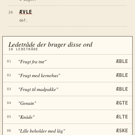
ÆVLE
24
def.
Ledetråde der bruger disse ord
10
LEDETRÅDE
"
Frugt fra træ
"
ÆBLE
01
"
Frugt med kernehus
"
ÆBLE
02
"
Frugt til madpakke
"
ÆBLE
03
"
Genuin
"
ÆGTE
04
"
Knåde
"
ÆLTE
05
"
Lille beholder med låg
"
ÆSKE
06