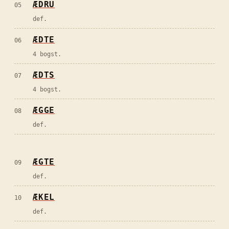
ÆDRU
05
def.
ÆDTE
06
4 bogst.
ÆDTS
07
4 bogst.
ÆGGE
08
def.
ÆGTE
09
def.
ÆKEL
10
def.