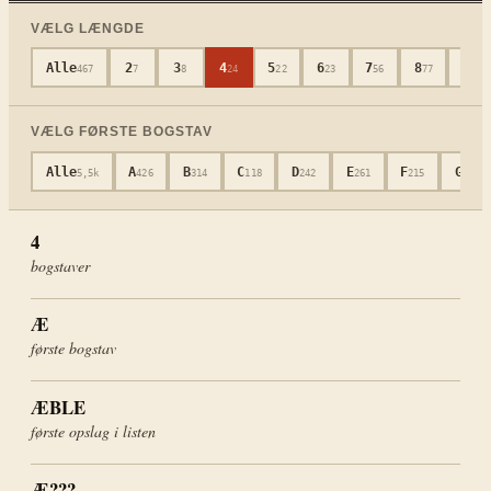
VÆLG LÆNGDE
Alle
2
3
4
5
6
7
8
9
467
7
8
24
22
23
56
77
68
VÆLG FØRSTE BOGSTAV
Alle
A
B
C
D
E
F
G
5,5k
426
314
118
242
261
215
222
4
bogstaver
Æ
første bogstav
ÆBLE
første opslag i listen
Æ???