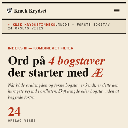
Knæk Krydset
← KNÆK KRYDSET
INDEKS
LÆNGDE + FØRSTE BOGSTAV
24
OPSLAG VISES
INDEKS III — KOMBINERET FILTER
Ord på
4
bogstaver
der starter med
Æ
Når både ordlængden og første bogstav er kendt, er dette den
hurtigste vej ind i ordlisten. Skift længde eller bogstav uden at
begynde forfra.
24
OPSLAG VISES