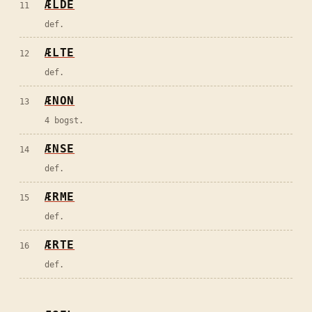
ÆLDE
11
def.
ÆLTE
12
def.
ÆNON
13
4 bogst.
ÆNSE
14
def.
ÆRME
15
def.
ÆRTE
16
def.