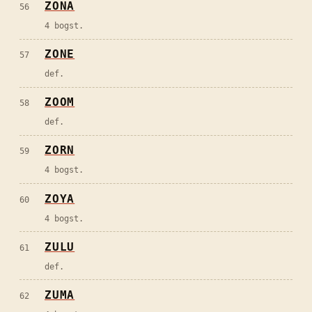
ZONA
56
4 bogst.
ZONE
57
def.
ZOOM
58
def.
ZORN
59
4 bogst.
ZOYA
60
4 bogst.
ZULU
61
def.
ZUMA
62