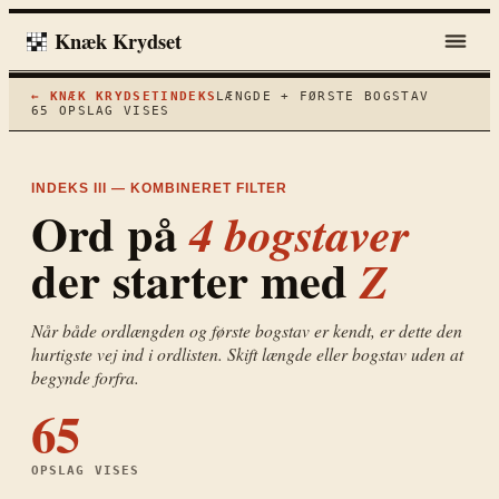
Knæk Krydset
← KNÆK KRYDSET
INDEKS
LÆNGDE + FØRSTE BOGSTAV
65
OPSLAG VISES
INDEKS III — KOMBINERET FILTER
Ord på
4
bogstaver
der starter med
Z
Når både ordlængden og første bogstav er kendt, er dette den
hurtigste vej ind i ordlisten. Skift længde eller bogstav uden at
begynde forfra.
65
OPSLAG VISES