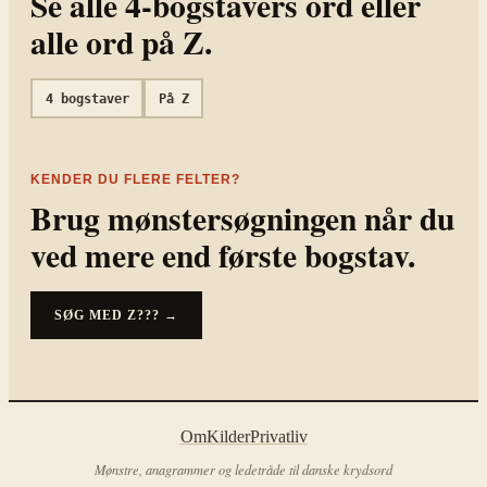
Se alle
4
-bogstavers ord eller
alle ord på
Z
.
4
bogstaver
På
Z
KENDER DU FLERE FELTER?
Brug mønstersøgningen når du
ved mere end første bogstav.
SØG MED
Z???
→
Om
Kilder
Privatliv
Mønstre, anagrammer og ledetråde til danske krydsord