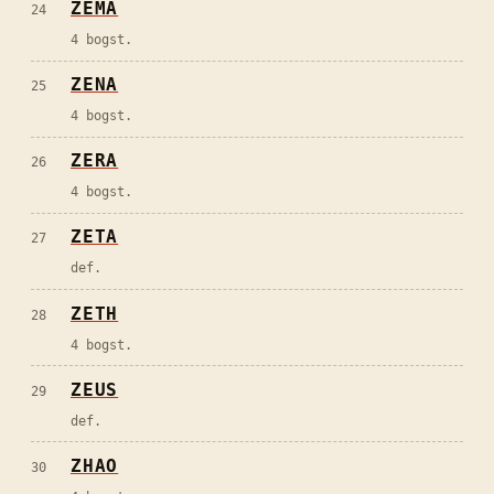
ZEMA
24
4 bogst.
ZENA
25
4 bogst.
ZERA
26
4 bogst.
ZETA
27
def.
ZETH
28
4 bogst.
ZEUS
29
def.
ZHAO
30