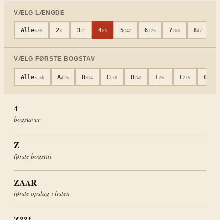
VÆLG LÆNGDE
Alle
2
3
4
5
6
7
8
9
670
3
22
65
142
125
108
47
VÆLG FØRSTE BOGSTAV
Alle
A
B
C
D
E
F
G
5,5k
426
314
118
242
261
215
222
4
bogstaver
Z
første bogstav
ZAAR
første opslag i listen
Z???