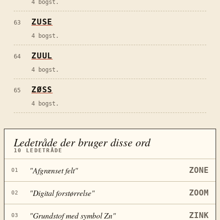
4 bogst.
ZUSE
63
4 bogst.
ZUUL
64
4 bogst.
ZØSS
65
4 bogst.
Ledetråde der bruger disse ord
10
LEDETRÅDE
"
Afgrænset felt
"
ZONE
01
"
Digital forstørrelse
"
ZOOM
02
"
Grundstof med symbol Zn
"
ZINK
03