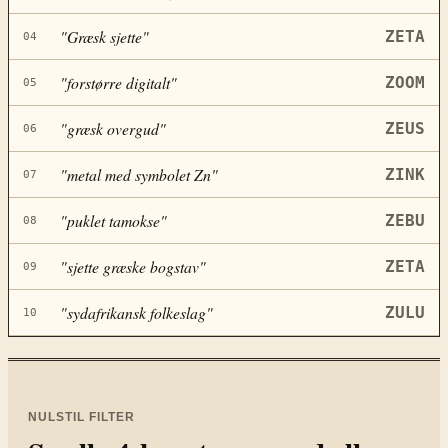
"
Græsk sjette
"
ZETA
04
"
forstørre digitalt
"
ZOOM
05
"
græsk overgud
"
ZEUS
06
"
metal med symbolet Zn
"
ZINK
07
"
puklet tamokse
"
ZEBU
08
"
sjette græske bogstav
"
ZETA
09
"
sydafrikansk folkeslag
"
ZULU
10
NULSTIL FILTER