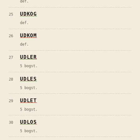
def.
UDKOG
25
def.
UDKOM
26
def.
UDLER
27
5 bogst.
UDLES
28
5 bogst.
UDLET
29
5 bogst.
UDLOS
30
5 bogst.