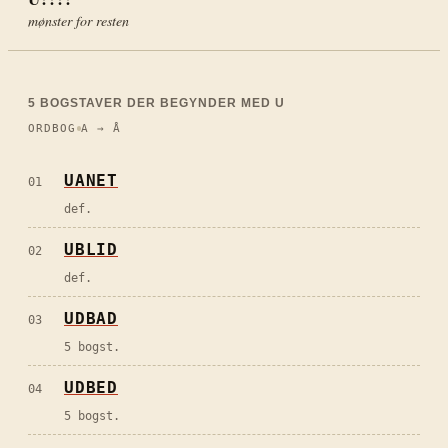
mønster for resten
5
BOGSTAVER DER BEGYNDER MED
U
ORDBOG
A → Å
UANET
01
def.
UBLID
02
def.
UDBAD
03
5 bogst.
UDBED
04
5 bogst.