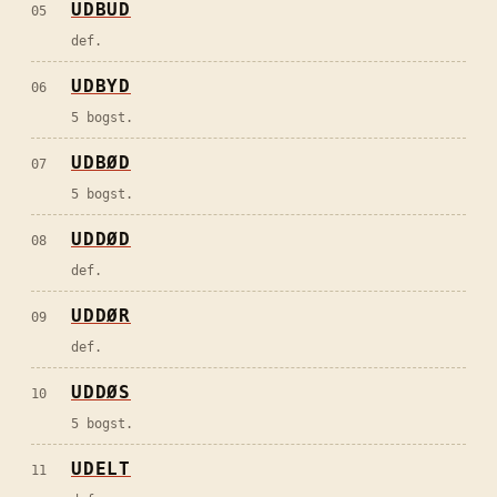
UDBUD
05
def.
UDBYD
06
5 bogst.
UDBØD
07
5 bogst.
UDDØD
08
def.
UDDØR
09
def.
UDDØS
10
5 bogst.
UDELT
11