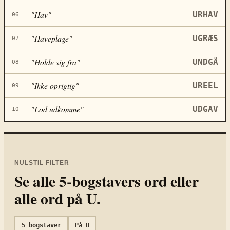
"
Hav
"
URHAV
06
"
Haveplage
"
UGRÆS
07
"
Holde sig fra
"
UNDGÅ
08
"
Ikke oprigtig
"
UREEL
09
"
Lod udkomme
"
UDGAV
10
NULSTIL FILTER
Se alle
5
-bogstavers ord eller
alle ord på
U
.
5
bogstaver
På
U