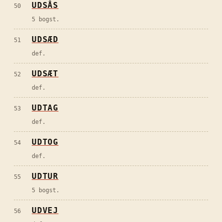
UDSÅS
50
5 bogst.
UDSÆD
51
def.
UDSÆT
52
def.
UDTAG
53
def.
UDTOG
54
def.
UDTUR
55
5 bogst.
UDVEJ
56