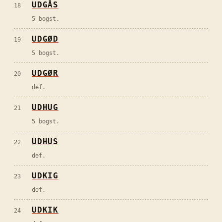
UDGÅS
18
5 bogst.
UDGØD
19
5 bogst.
UDGØR
20
def.
UDHUG
21
5 bogst.
UDHUS
22
def.
UDKIG
23
def.
UDKIK
24