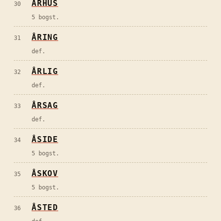
ÅRHUS
30
5 bogst.
ÅRING
31
def.
ÅRLIG
32
def.
ÅRSAG
33
def.
ÅSIDE
34
5 bogst.
ÅSKOV
35
5 bogst.
ÅSTED
36