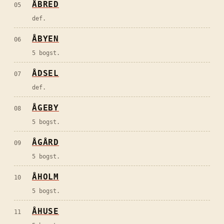
ÅBRED
05
def.
ÅBYEN
06
5 bogst.
ÅDSEL
07
def.
ÅGEBY
08
5 bogst.
ÅGÅRD
09
5 bogst.
ÅHOLM
10
5 bogst.
ÅHUSE
11