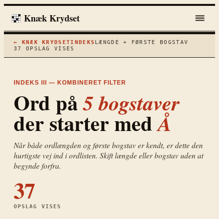
Knæk Krydset
← KNÆK KRYDSET
INDEKS
LÆNGDE + FØRSTE BOGSTAV
37
OPSLAG VISES
INDEKS III — KOMBINERET FILTER
Ord på
5
bogstaver
der starter med
Å
Når både ordlængden og første bogstav er kendt, er dette den
hurtigste vej ind i ordlisten. Skift længde eller bogstav uden at
begynde forfra.
37
OPSLAG VISES