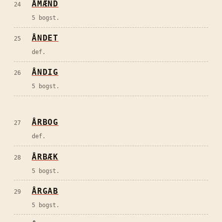
ÅMÆND
24
5 bogst.
ÅNDET
25
def.
ÅNDIG
26
5 bogst.
ÅRBOG
27
def.
ÅRBÆK
28
5 bogst.
ÅRGAB
29
5 bogst.