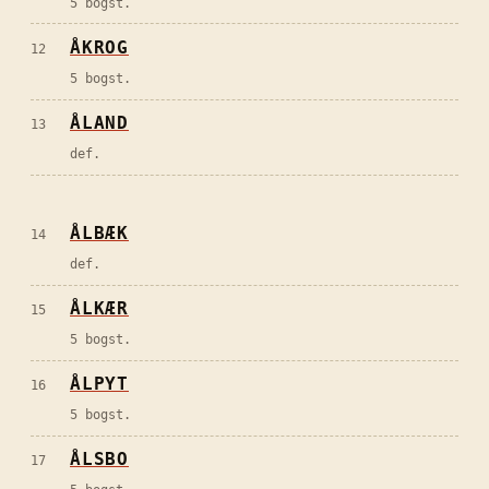
5 bogst.
ÅKROG
12
5 bogst.
ÅLAND
13
def.
ÅLBÆK
14
def.
ÅLKÆR
15
5 bogst.
ÅLPYT
16
5 bogst.
ÅLSBO
17