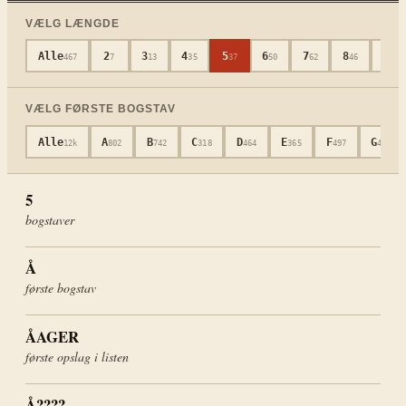
VÆLG LÆNGDE
Alle
2
3
4
5
6
7
8
9
467
7
13
35
37
50
62
46
36
VÆLG FØRSTE BOGSTAV
Alle
A
B
C
D
E
F
G
12k
802
742
318
464
365
497
472
5
bogstaver
Å
første bogstav
ÅAGER
første opslag i listen
Å????