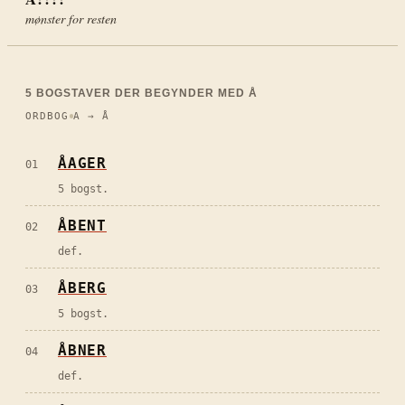
mønster for resten
5
BOGSTAVER DER BEGYNDER MED
Å
ORDBOG
A → Å
ÅAGER
01
5 bogst.
ÅBENT
02
def.
ÅBERG
03
5 bogst.
ÅBNER
04
def.