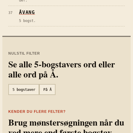
def.
ÅVANG
37
5 bogst.
NULSTIL FILTER
Se alle
5
-bogstavers ord eller
alle ord på
Å
.
5
bogstaver
På
Å
KENDER DU FLERE FELTER?
Brug mønstersøgningen når du
ved mere end første bogstav.