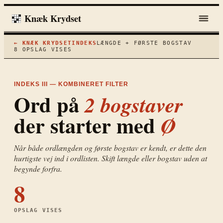
Knæk Krydset
← KNÆK KRYDSET
INDEKS
LÆNGDE + FØRSTE BOGSTAV
8
OPSLAG VISES
INDEKS III — KOMBINERET FILTER
Ord på
2
bogstaver
der starter med
Ø
Når både ordlængden og første bogstav er kendt, er dette den
hurtigste vej ind i ordlisten. Skift længde eller bogstav uden at
begynde forfra.
8
OPSLAG VISES