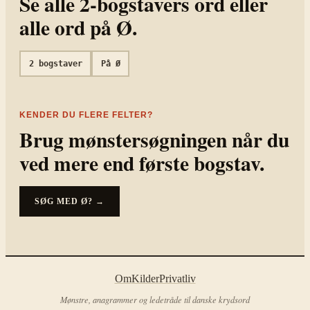
Se alle
2
-bogstavers ord eller
alle ord på
Ø
.
2
bogstaver
På
Ø
KENDER DU FLERE FELTER?
Brug mønstersøgningen når du
ved mere end første bogstav.
SØG MED
Ø?
→
Om
Kilder
Privatliv
Mønstre, anagrammer og ledetråde til danske krydsord