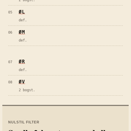
ØL
05
def.
ØM
06
def.
ØR
07
def.
ØV
08
2 bogst.
NULSTIL FILTER