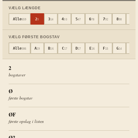
VÆLG LÆNGDE
Alle
2
3
4
5
6
7
8
9
659
8
14
33
47
78
92
98
92
VÆLG FØRSTE BOGSTAV
Alle
A
B
C
D
E
F
G
H
386
19
16
17
17
16
15
14
19
2
bogstaver
Ø
første bogstav
ØF
første opslag i listen
Ø?