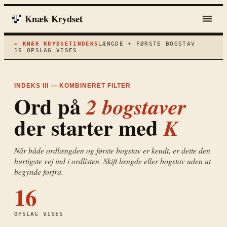
Knæk Krydset
← KNÆK KRYDSET
INDEKS
LÆNGDE + FØRSTE BOGSTAV
16
OPSLAG VISES
INDEKS III — KOMBINERET FILTER
Ord på
2
bogstaver
der starter med
K
Når både ordlængden og første bogstav er kendt, er dette den
hurtigste vej ind i ordlisten. Skift længde eller bogstav uden at
begynde forfra.
16
OPSLAG VISES