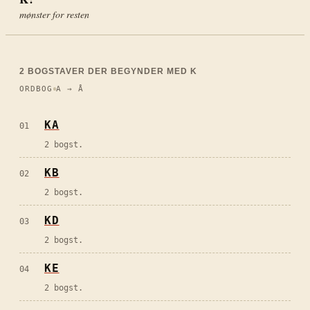
mønster for resten
2
BOGSTAVER DER BEGYNDER MED
K
ORDBOG
A → Å
KA
01
2 bogst.
KB
02
2 bogst.
KD
03
2 bogst.
KE
04
2 bogst.