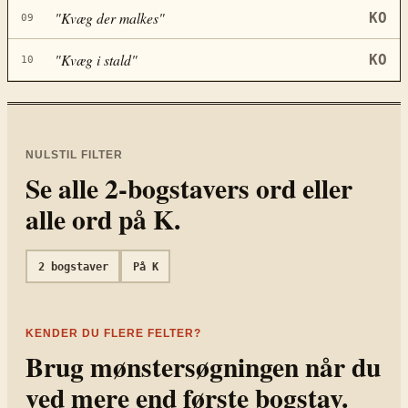
"
Kvæg der malkes
"
KO
09
"
Kvæg i stald
"
KO
10
NULSTIL FILTER
Se alle
2
-bogstavers ord eller
alle ord på
K
.
2
bogstaver
På
K
KENDER DU FLERE FELTER?
Brug mønstersøgningen når du
ved mere end første bogstav.