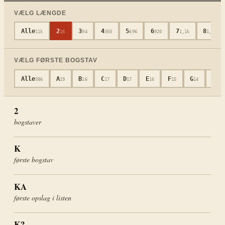
VÆLG LÆNGDE
Alle
2
3
4
5
6
7
8
11k
16
94
350
696
920
1,1k
1,3k
VÆLG FØRSTE BOGSTAV
Alle
A
B
C
D
E
F
G
H
386
19
16
17
17
16
15
14
19
2
bogstaver
K
første bogstav
KA
første opslag i listen
K?