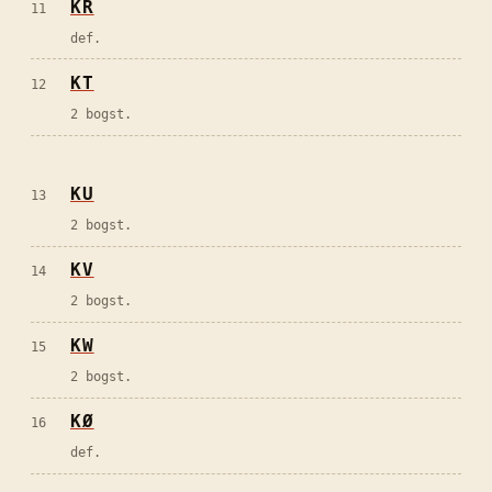
KR
11
def.
KT
12
2 bogst.
KU
13
2 bogst.
KV
14
2 bogst.
KW
15
2 bogst.
KØ
16
def.