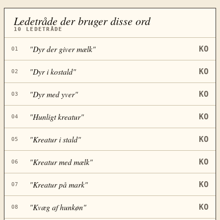
Ledetråde der bruger disse ord
10
LEDETRÅDE
"
Dyr der giver mælk
"
KO
01
"
Dyr i kostald
"
KO
02
"
Dyr med yver
"
KO
03
"
Hunligt kreatur
"
KO
04
"
Kreatur i stald
"
KO
05
"
Kreatur med mælk
"
KO
06
"
Kreatur på mark
"
KO
07
"
Kvæg af hunkøn
"
KO
08