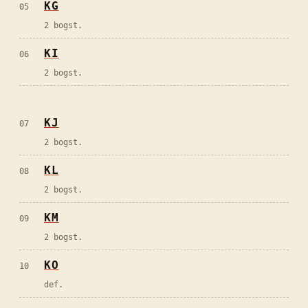
KG
05
2 bogst.
KI
06
2 bogst.
KJ
07
2 bogst.
KL
08
2 bogst.
KM
09
2 bogst.
KO
10
def.