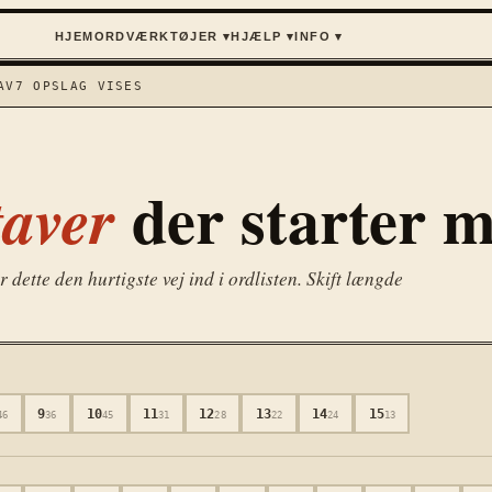
HJEM
ORD
VÆRKTØJER ▾
HJÆLP ▾
INFO ▾
AV
7
OPSLAG VISES
der starter 
aver
dette den hurtigste vej ind i ordlisten. Skift længde
9
10
11
12
13
14
15
46
36
45
31
28
22
24
13