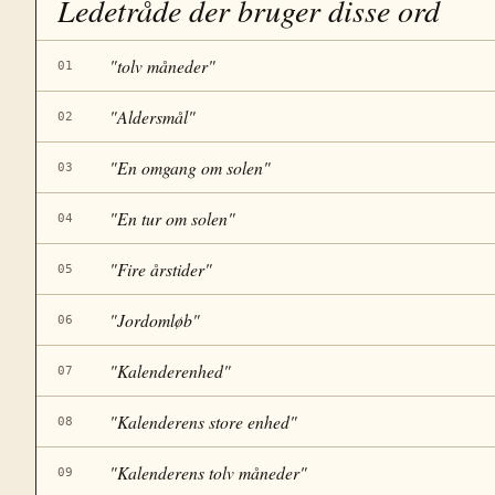
Ledetråde der bruger disse ord
"
tolv måneder
"
01
"
Aldersmål
"
02
"
En omgang om solen
"
03
"
En tur om solen
"
04
"
Fire årstider
"
05
"
Jordomløb
"
06
"
Kalenderenhed
"
07
"
Kalenderens store enhed
"
08
"
Kalenderens tolv måneder
"
09