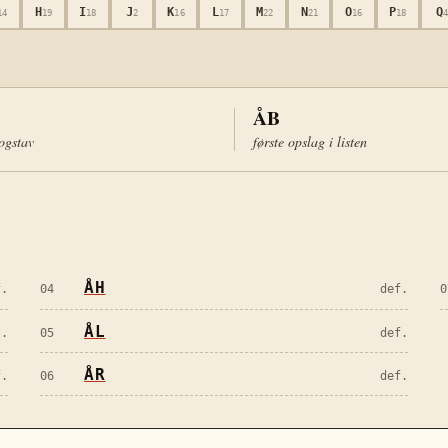
H
I
J
K
L
M
N
O
P
Q
14
19
18
2
16
17
22
21
16
18
ÅB
bogstav
første opslag i listen
ÅH
f.
04
def.
0
ÅL
t.
05
def.
ÅR
f.
06
def.