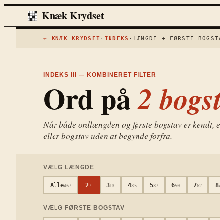
Knæk Krydset
← KNÆK KRYDSET
·
INDEKS
·
LÆNGDE + FØRSTE BOGST
INDEKS III — KOMBINERET FILTER
Ord på
2
bogst
Når både ordlængden og første bogstav er kendt, er 
eller bogstav uden at begynde forfra.
VÆLG LÆNGDE
Alle
2
3
4
5
6
7
8
467
7
13
35
37
50
62
VÆLG FØRSTE BOGSTAV