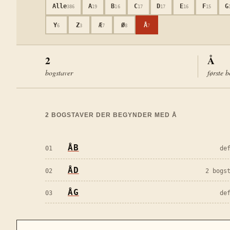
Alle
A
B
C
D
E
F
G
386
19
16
17
17
16
15
Y
Z
Æ
Ø
Å
6
3
7
8
7
2
Å
bogstaver
første 
2
BOGSTAVER DER BEGYNDER MED
Å
ÅB
01
de
ÅD
02
2 bogs
ÅG
03
de