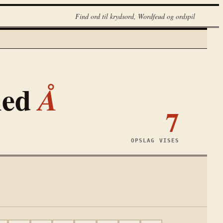
Find ord til krydsord, Wordfeud og ordspil
med
Å
7
OPSLAG VISES