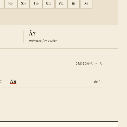
R
S
T
U
V
W
X
4
14
20
19
10
12
5
6
Å?
mønster for resten
ORDBOG
A → Å
ÅS
7
def.