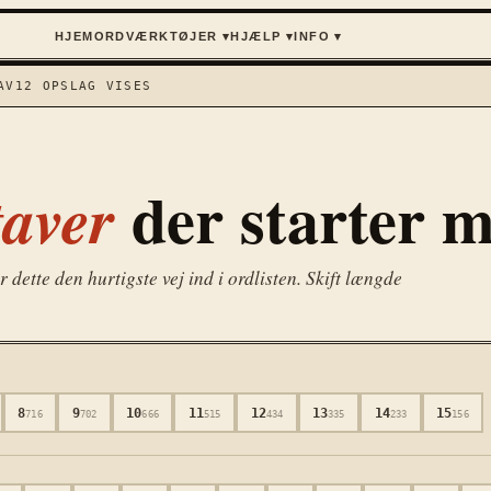
HJEM
ORD
VÆRKTØJER ▾
HJÆLP ▾
INFO ▾
AV
12
OPSLAG VISES
der starter 
aver
dette den hurtigste vej ind i ordlisten. Skift længde
8
9
10
11
12
13
14
15
716
702
666
515
434
335
233
156