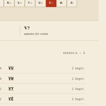
R
S
T
U
V
W
X
4
14
20
19
10
12
5
6
V?
mønster for resten
ORDBOG
A → Å
VU
9
2 bogst.
VW
0
2 bogst.
VY
1
2 bogst.
VÉ
2
2 bogst.