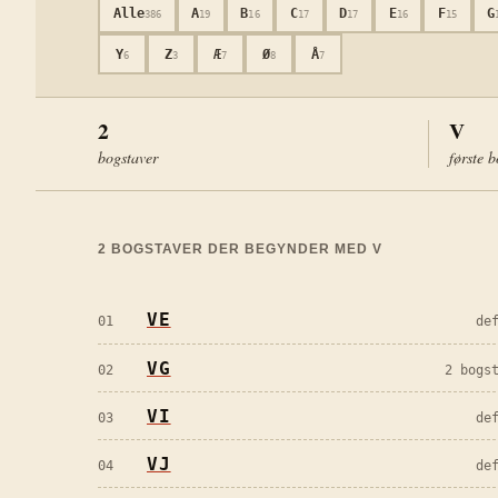
Alle
A
B
C
D
E
F
G
386
19
16
17
17
16
15
Y
Z
Æ
Ø
Å
6
3
7
8
7
2
V
bogstaver
første 
2
BOGSTAVER DER BEGYNDER MED
V
VE
01
de
VG
02
2 bogs
VI
03
de
VJ
04
de