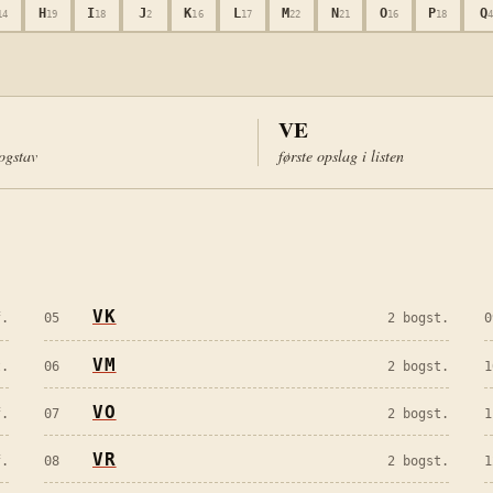
H
I
J
K
L
M
N
O
P
Q
14
19
18
2
16
17
22
21
16
18
VE
bogstav
første opslag i listen
VK
f.
05
2 bogst.
0
VM
t.
06
2 bogst.
1
VO
f.
07
2 bogst.
1
VR
f.
08
2 bogst.
1