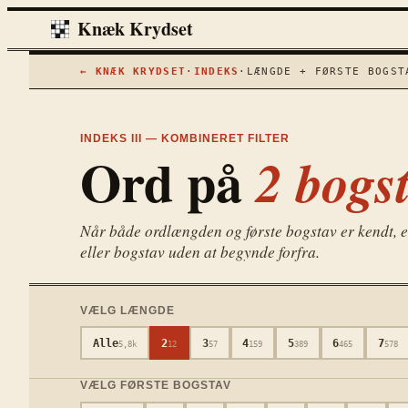
Knæk Krydset
← KNÆK KRYDSET
·
INDEKS
·
LÆNGDE + FØRSTE BOGST
INDEKS III — KOMBINERET FILTER
Ord på
2
bogst
Når både ordlængden og første bogstav er kendt, er 
eller bogstav uden at begynde forfra.
VÆLG LÆNGDE
Alle
2
3
4
5
6
7
5,8k
12
57
159
389
465
578
VÆLG FØRSTE BOGSTAV